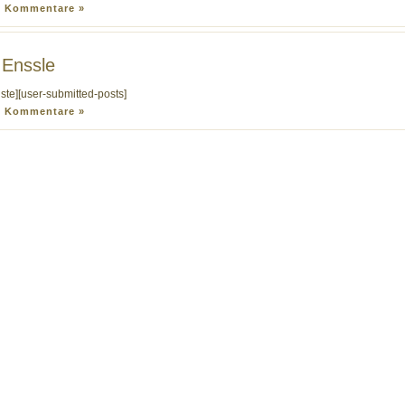
e Kommentare »
 Enssle
liste][user-submitted-posts]
e Kommentare »