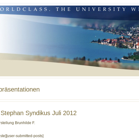
lpräsentationen
l Stephan Syndikus Juli 2012
rstellung Brunhilde F.
liste][user-submitted-posts]