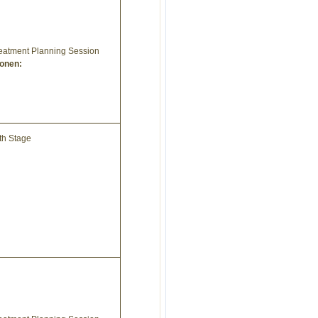
reatment Planning Session
ionen:
th Stage