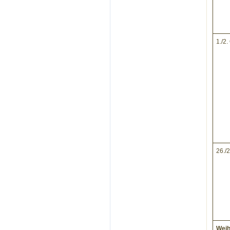
1./2
26./
Weih