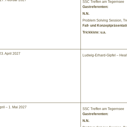
/ 27. Februar 2027
SSC Treffen am Tegernsee
Gastreferenten:
N.N.
Problem Solving Session, T
Fall- und Konzeptpräsentat
Trickkiste: u.a.
23. April 2027
Ludwig-Erhard-Gipfel – Heal
pril – 1. Mai 2027
SSC Treffen am Tegernsee
Gastreferenten:
N.N.