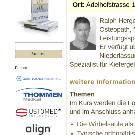
Ort:
Adelhofstrasse 1
Ralph Hergen
Osteopath, 
Leistungsspo
Er verfügt ü
Niederlassun
Spezialist für Kieferg
Partner
weitere Informatio
Themen
Im Kurs werden die F
und im Anschluss anh
Die Wirbelsäule als
Typische orthopäd