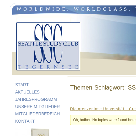
START
Themen-Schlagwort: SS
AKTUELLES
JAHRESPROGRAMM
UNSERE MITGLIEDER
Die grenzenlose Universität – Cre
MITGLIEDERBEREICH
Oh, bother! No topics were found here
KONTAKT